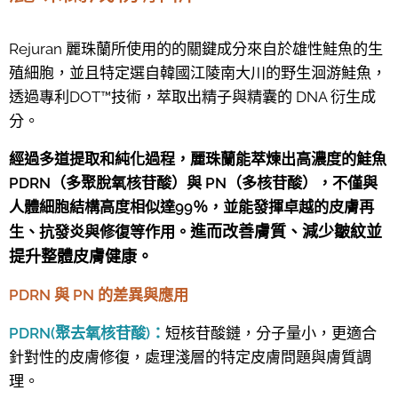
Rejuran 麗珠蘭所使用的的關鍵成分來自於雄性鮭魚的生
殖細胞，並且特定選自韓國江陵南大川的野生洄游鮭魚，
透過專利DOT™技術，萃取出精子與精囊的 DNA 衍生成
分。
經過多道提取和純化過程，麗珠蘭能萃煉出高濃度的鮭魚
PDRN（多聚脫氧核苷酸）與 PN（多核苷酸），不僅與
人體細胞結構高度相似達99％，並能發揮卓越的皮膚再
進而改善膚質、減少皺紋並
生、抗發炎與修復等作用。
提升整體皮膚健康。
PDRN 與 PN 的差異與應用
PDRN(聚去氧核苷酸)：
短核苷酸鏈，分子量小，更適合
針對性的皮膚修復，處理淺層的特定皮膚問題與膚質調
理。