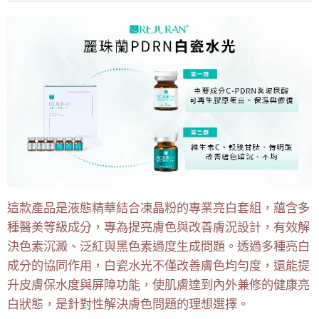
這款產品是液態精華結合凍晶粉的專業亮白套組，蘊含多
種醫美等級成分，專為提亮膚色與改善膚況設計，有效解
決色素沉澱、泛紅與黑色素過度生成問題。透過多種亮白
成分的協同作用，白瓷水光不僅改善膚色均勻度，還能提
升皮膚保水度與屏障功能，使肌膚達到內外兼修的健康亮
白狀態，是針對性解決膚色問題的理想選擇。