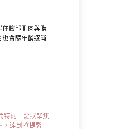
撐住臉部肌肉與脂
白也會隨年齡逐漸
採用獨特的「點狀聚焦
生，達到拉提緊