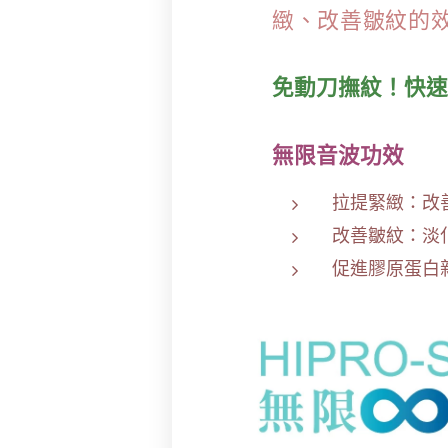
緻、改善皺紋的
免動刀撫紋！快速
無限音波功效
拉提緊緻：改
改善皺紋：淡
促進膠原蛋白