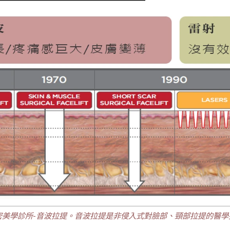
密美學診所-音波拉提。音波拉提是非侵入式對臉部、頸部拉提的醫學