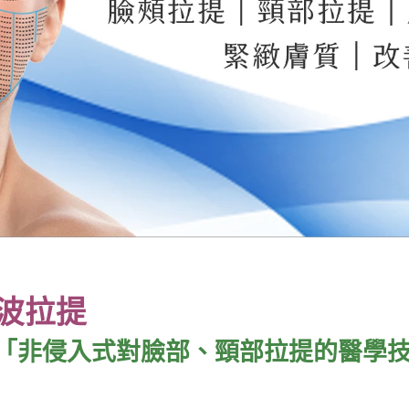
波拉提
「非侵入式對臉部、頸部拉提的醫學