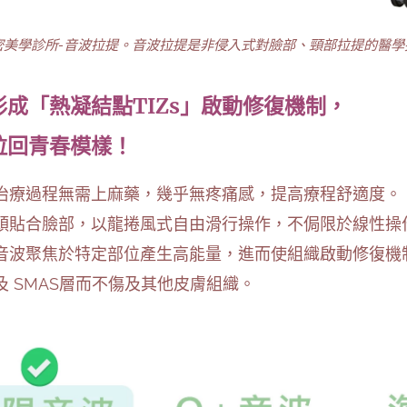
密美學診所-音波拉提。音波拉提是非侵入式對臉部、頸部拉提的醫學
成「熱凝結點TIZs」啟動修復機制，
拉回青春模樣！
治療過程無需上麻藥，幾乎無疼痛感，提高療程舒適度。
頭貼合臉部，以龍捲風式自由滑行操作，不侷限於線性操
⾳波聚焦於特定部位產⽣⾼能量，進⽽使組織啟動修復機
及 SMAS層⽽不傷及其他⽪膚組織。