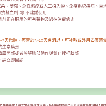
感染、萎縮、急性濕疹或人工植入物、免疫系統疾病、重大
凝血劑...等 不建議使用
目前正在服用的所有藥物及過往治療病史
~3天微腫、瘀青於3~10天會消退，可冰敷或外用去瘀藥
抗生素藥膏
擠壓面部或者誇張臉部動作與禁止揉捏臉部
，請立即回診
及醫療專業人員之當面評估或治療，任何療程的副作用及治療效果會因個人體