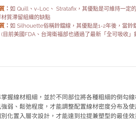
質
：
如 Quill、v-Loc、 Stratafix，其優點是可維
等材質滯留組織的缺點
質
：
如 Silhouette俗稱鈴鐺線，其優點是1-2年後，
目前美國FDA、台灣衛福部也通過了最新「全可吸收」鈴鐺線-
準掌握線材粗細，並於不同部位將各種粗細的倒勾線
肌強弱、鬆弛程度，才能調整配置線材密度分布及使
個別化置入層次設計，才能達到拉提兼塑型的最佳效