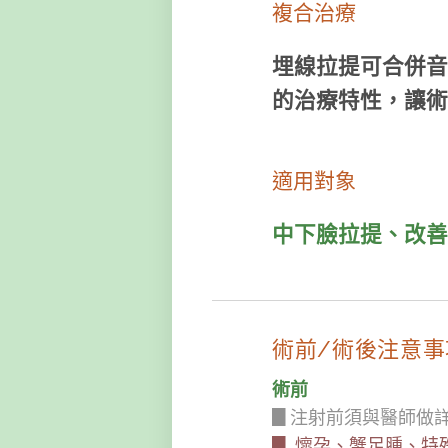
複合治療
埋線拉提可合併音
的治療特性，讓術
適用對象
中下臉拉提、改善
術前/術後注意事
術前
▊注射前須與醫師做
▊ 懷孕、蟹足腫、特