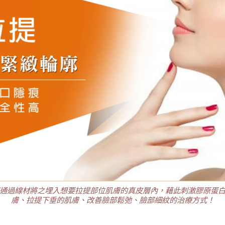
通過線材將之埋入想要拉提部位肌膚的真皮層內，藉此刺激膠原蛋
膚、拉提下垂的肌膚、改善臉部鬆弛、臉部細紋的治療方式！