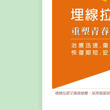
埋線拉提又稱做線雕，採用衛服部