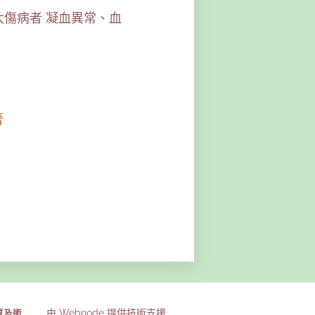
傷病者 凝血異常、血
膏
由
Webnode
提供技術支援
質及術